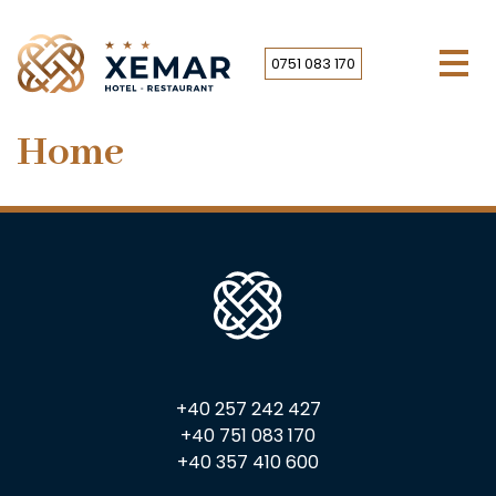
Skip
to
content
0751 083 170
Home
+40 257 242 427
+40 751 083 170
+40 357 410 600