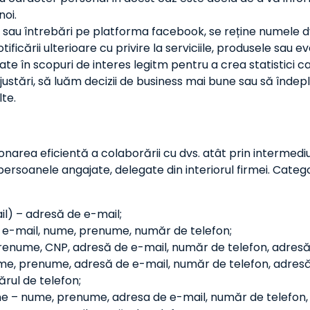
noi.
sau întrebări pe platforma facebook, se reține numele dvs.
ficării ulterioare cu privire la serviciile, produsele sau 
ate în scopuri de interes legitm pentru a crea statistici
tări, să luăm decizii de business mai bune sau să îndeplin
lte.
rea eficientă a colaborării cu dvs. atât prin intermediul e
rsoanele angajate, delegate din interiorul firmei. Categori
l) – adresă de e-mail;
e e-mail, nume, prenume, număr de telefon;
prenume, CNP, adresă de e-mail, număr de telefon, adresă
ume, prenume, adresă de e-mail, număr de telefon, adresă
ărul de telefon;
line – nume, prenume, adresa de e-mail, număr de telefon,