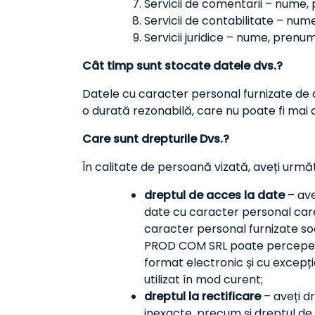
Servicii de comentarii – nume,
Servicii de contabilitate – nu
Servicii juridice – nume, prenu
Cât timp sunt stocate datele dvs.?
Datele cu caracter personal furnizate de dv
o durată rezonabilă, care nu poate fi mai
Care sunt drepturile Dvs.?
În calitate de persoană vizată, aveți urmă
dreptul de acces la date
– ave
date cu caracter personal care
caracter personal furnizate soci
PROD COM SRL poate percepe o t
format electronic și cu excepția
utilizat în mod curent;
dreptul la rectificare
– aveți d
inexacte, precum și dreptul d