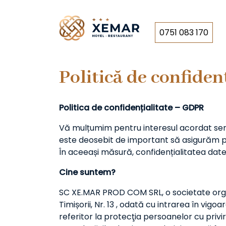
Skip
to
content
0751 083 170
Politică de confiden
Politica de confidențialitate – GDPR
Vă mulțumim pentru interesul acordat servi
este deosebit de important să asigurăm pro
În aceeași măsură, confidențialitatea dat
Cine suntem?
SC XE.MAR PROD COM SRL, o societate organ
Timișorii, Nr. 13 , odată cu intrarea în v
referitor la protecţia persoanelor cu privi