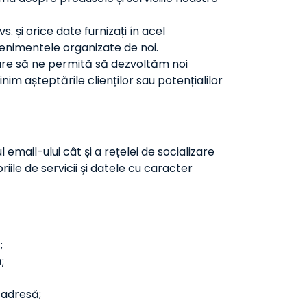
 și orice date furnizați în acel
evenimentele organizate de noi.
 care să ne permită să dezvoltăm noi
im așteptările clienților sau potențialilor
mail-ului cât și a rețelei de socializare
ile de servicii și datele cu caracter
;
;
 adresă;