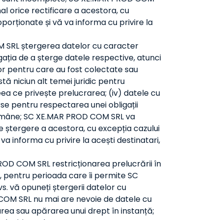
l orice rectificare a acestora, cu
porționate și vă va informa cu privire la
M SRL ștergerea datelor cu caracter
gația de a șterge datele respective, atunci
or pentru care au fost colectate sau
tă niciun alt temei juridic pentru
ceea ce privește prelucrarea; (iv) datele cu
rse pentru respectarea unei obligații
i române; SC XE.MAR PROD COM SRL va
e ștergere a acestora, cu excepția cazului
a informa cu privire la acești destinatari,
ROD COM SRL restricționarea prelucrării în
or, pentru perioada care îi permite SC
s. vă opuneți ștergerii datelor cu
OD COM SRL nu mai are nevoie de datele cu
tarea sau apărarea unui drept în instanță;