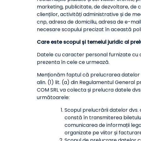
marketing, publicitate, de dezvoltare, de
clienților, activități administrative și d
cnp, adresa de domiciliu, adresa de e-mail
necesare scopului precizat în această poli
Care este scopul și temeiul juridic al prel
Datele cu caracter personal furnizate cu c
prezenta în cele ce urmează.
Menționăm faptul că prelucrarea datelor c
alin. (1) lit. (a) din Regulamentul General
COM SRL va colecta și prelucra datele dvs.
următoarele:
Scopul prelucrării datelor dvs
constă în transmiterea biletul
comunicarea de informații lega
organizate pe viitor și factura
Scopul de prelucrare datelor c