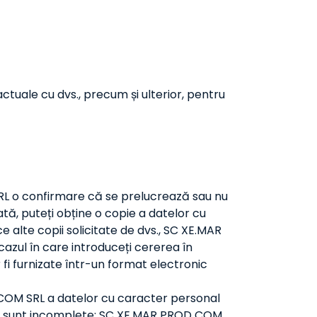
actuale cu dvs., precum și ulterior, pentru
RL o confirmare că se prelucrează sau nu
tă, puteți obține o copie a datelor cu
e alte copii solicitate de dvs., SC XE.MAR
azul în care introduceți cererea în
r fi furnizate într-un format electronic
 COM SRL a datelor cu caracter personal
re sunt incomplete; SC XE.MAR PROD COM