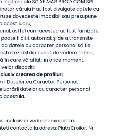
rile legitime ale SC XE.MAR PROD COM SRL
atar căruia i-au fost divulgate datele cu
lucru se dovedește imposibil sau presupune
ta acest lucru;
onal, astfel cum acestea au fost furnizate
poate fi citit automat și de a transmite
ul ca datele cu caracter personal să fie
este fezabil din punct de vedere tehnic;
ă în care vă aflați, în orice moment,
elor dispoziții;
lusiv crearea de profiluri
;
ării Datelor cu Caracter Personal;
relucrării datelor cu caracter personal
 acestuia.
, inclusiv în vederea exercitării
eți contacta la adresa: Piața Eroilor, Nr.