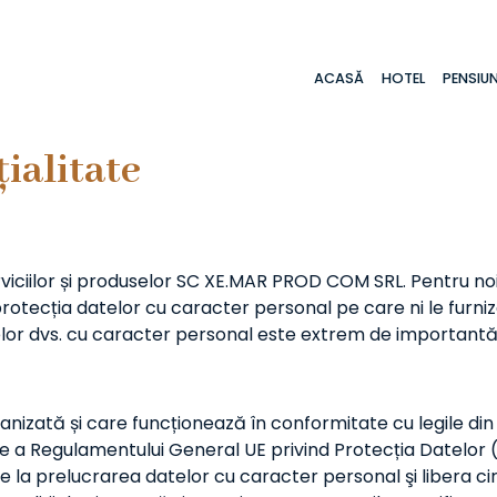
ACASĂ
HOTEL
PENSIU
țialitate
ciilor și produselor SC XE.MAR PROD COM SRL. Pentru noi, 
tecția datelor cu caracter personal pe care ni le furniza
elor dvs. cu caracter personal este extrem de importantă
izată și care funcționează în conformitate cu legile din 
igoare a Regulamentului General UE privind Protecția Datel
re la prelucrarea datelor cu caracter personal şi libera cir