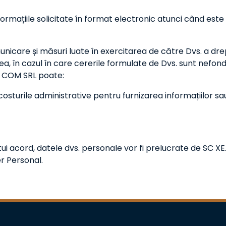
mațiile solicitate în format electronic atunci când este p
unicare și măsuri luate în exercitarea de către Dvs. a drep
 în cazul în care cererile formulate de Dvs. sunt nefonda
D COM SRL poate:
costurile administrative pentru furnizarea informațiilor s
ui acord, datele dvs. personale vor fi prelucrate de SC
er Personal.