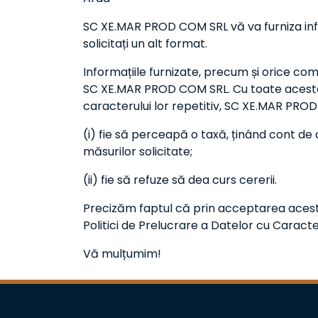
SC XE.MAR PROD COM SRL vă va furniza infor
solicitați un alt format.
Informațiile furnizate, precum și orice com
SC XE.MAR PROD COM SRL. Cu toate acestea,
caracterului lor repetitiv, SC XE.MAR PRO
(i) fie să perceapă o taxă, ținând cont de 
măsurilor solicitate;
(ii) fie să refuze să dea curs cererii.
Precizăm faptul că prin acceptarea acest
Politici de Prelucrare a Datelor cu Caract
Vă mulțumim!