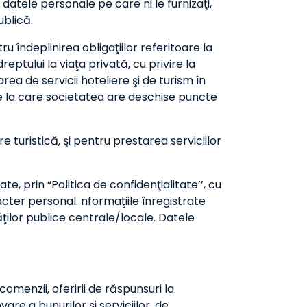
datele personale pe care ni le furnizaţi,
ublică.
 îndeplinirea obligaţiilor referitoare la
eptului la viaţa privată, cu privire la
ea de servicii hoteliere şi de turism în
iile la care societatea are deschise puncte
e turistică, şi pentru prestarea serviciilor
 prin “Politica de confidenţialitate’’, cu
cter personal. nformaţiile înregistrate
ăţilor publice centrale/locale. Datele
 comenzii, oferirii de răspunsuri la
are a bunurilor și serviciilor, de