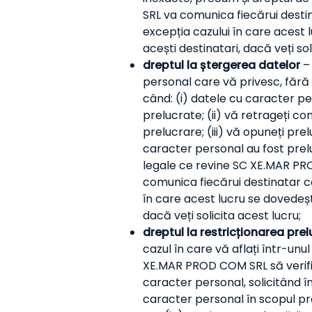
SRL va comunica fiecărui destin
excepția cazului în care acest 
acești destinatari, dacă veți sol
dreptul la ștergerea datelor
– 
personal care vă privesc, fără 
când: (i) datele cu caracter p
prelucrate; (ii) vă retrageți c
prelucrare; (iii) vă opuneți pre
caracter personal au fost prelu
legale ce revine SC XE.MAR PRO
comunica fiecărui destinatar că
în care acest lucru se dovedeșt
dacă veți solicita acest lucru;
dreptul la restricționarea prel
cazul în care vă aflați într-unu
XE.MAR PROD COM SRL să verifice
caracter personal, solicitând î
caracter personal în scopul pre