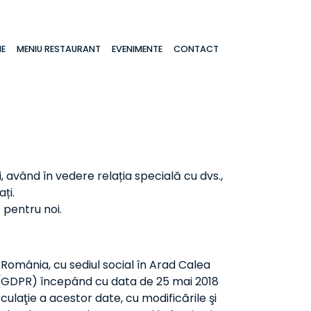
NE
MENIU RESTAURANT
EVENIMENTE
CONTACT
având în vedere relația specială cu dvs.,
ți.
 pentru noi.
România, cu sediul social în Arad Calea
or (GDPR) începând cu data de 25 mai 2018
culaţie a acestor date, cu modificările şi