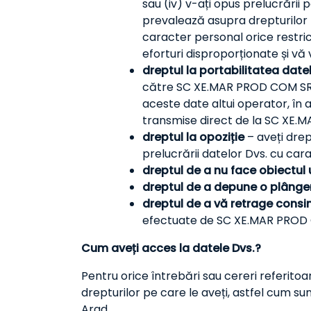
sau (iv) v-ați opus prelucrării
prevalează asupra drepturilor 
caracter personal orice restric
eforturi disproporționate și vă v
dreptul la portabilitatea date
către SC XE.MAR PROD COM SRL, î
aceste date altui operator, în 
transmise direct de la SC XE.M
dreptul la opoziție
– aveți drep
prelucrării datelor Dvs. cu carac
dreptul de a nu face obiectul 
dreptul de a depune o plânge
dreptul de a vă retrage cons
efectuate de SC XE.MAR PROD 
Cum aveți acces la datele Dvs.?
Pentru orice întrebări sau cereri referitoa
drepturilor pe care le aveți, astfel cum su
Arad