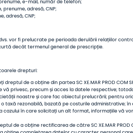
 prenume, e-mail, număr de telefon;
me, prenume, adresă, CNP;
me, adresă, CNP;
s. vor fi prelucrate pe perioada derulării relațiilor contr
 curtă decât termenul general de prescripție.
toarele drepturi:
ți dreptul de a obține din partea SC XE.MAR PROD COM S
 vă privesc, precum și acces la datele respective; totoda
etății noastre și care fac obiectul prelucrării; pentru oric
axă rezonabilă, bazată pe costurile administrative; în c
 cazului în care solicitați un alt format, informațiile vă vo
reptul de a obține rectificarea de către SC XE.MAR PROD
e a obține completarea datelor cu caracter personal ca