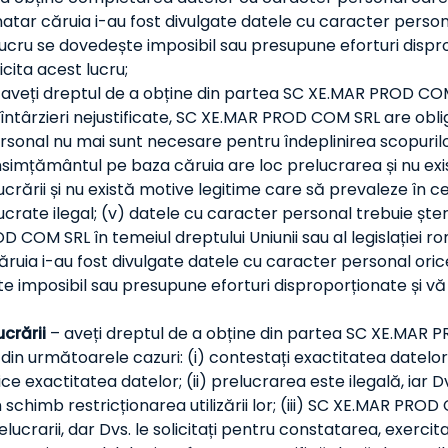
atar căruia i-au fost divulgate datele cu caracter persona
lucru se dovedește imposibil sau presupune eforturi dispro
icita acest lucru;
aveți dreptul de a obține din partea SC XE.MAR PROD CO
întârzieri nejustificate, SC XE.MAR PROD COM SRL are obli
ersonal nu mai sunt necesare pentru îndeplinirea scopuril
onsimțământul pe baza căruia are loc prelucrarea și nu exis
lucrării și nu există motive legitime care să prevaleze în 
crate ilegal; (v) datele cu caracter personal trebuie ște
D COM SRL în temeiul dreptului Uniunii sau al legislație
ruia i-au fost divulgate datele cu caracter personal oric
e imposibil sau presupune eforturi disproporționate și vă v
ucrării
– aveți dreptul de a obține din partea SC XE.MAR P
l din următoarele cazuri: (i) contestați exactitatea datel
 exactitatea datelor; (ii) prelucrarea este ilegală, iar Dv
n schimb restricționarea utilizării lor; (iii) SC XE.MAR PR
lucrarii, dar Dvs. le solicitați pentru constatarea, exerci