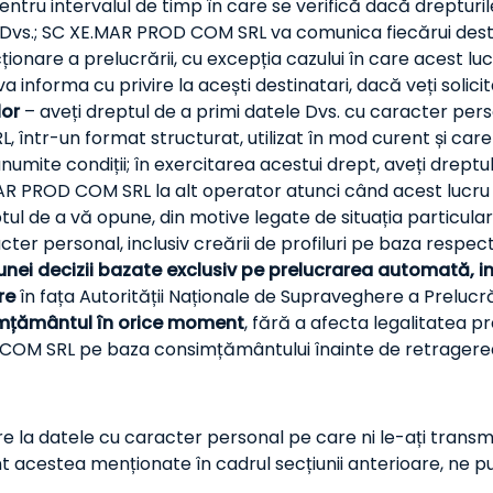
 pentru intervalul de timp în care se verifică dacă dreptu
Dvs.; SC XE.MAR PROD COM SRL va comunica fiecărui destin
ționare a prelucrării, cu excepția cazului în care acest 
a informa cu privire la acești destinatari, dacă veți solici
lor
– aveți dreptul de a primi datele Dvs. cu caracter pers
ntr-un format structurat, utilizat în mod curent și care 
anumite condiții; în exercitarea acestui drept, aveți drept
AR PROD COM SRL la alt operator atunci când acest lucru 
tul de a vă opune, din motive legate de situația particular
ter personal, inclusiv creării de profiluri pe baza respectiv
unei decizii bazate exclusiv pe prelucrarea automată, inc
re
în fața Autorității Naționale de Supraveghere a Prelucr
imțământul în orice moment
, fără a afecta legalitatea p
COM SRL pe baza consimțământului înainte de retragerea
re la datele cu caracter personal pe care ni le-ați transmis
nt acestea menționate în cadrul secțiunii anterioare, ne put