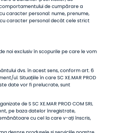
r și comportamentului de cumpărare a
ate cu caracter personal: nume, prenume,
 cu caracter personal decât cele strict
de noi exclusiv în scopurile pe care le vom
tului dvs. în acest sens, conform art. 6
ament/ul. Situațiile în care SC XE.MAR PROD
te date vor fi prelucrate, sunt
e organizate de S SC XE.MAR PROD COM SRL
nt, pe baza datelor înregistrate,
mănătoare cu cel la care v-ați înscris,
ma despre produsele și serviciile noastre