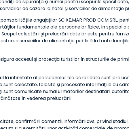
ondiţii de siguranţă şi numai pentru scopurile specificate, 
erviciilor de cazare la hotel şi serviciilor de alimentaţie p
ponsabilităţile angajaţilor SC XE.MAR PROD COM SRL, pentru
rtăţilor fundamentale ale persoanelor fizice, în special a dr
copul colectării şi prelucrării datelor este pentru furnizar
prestarea serviciilor de alimentaţie publică la toate locaţ
gura accesul şi protecţia turiştilor în structurile de primir
 intimitate al persoanelor ale căror date sunt prelucrate,
 sunt colectate, folosite şi procesate informaţiile cu cara
 şi sunt comunicate numai următorilor destinatari: autorit
ăinătate în vederea prelucrării.
olicitate, confirmării comenzii, informării dvs. privind stadiul
precum și a exercitării unor activități comerciale, de promov