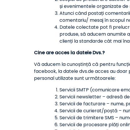
și evenimentele organizate de 
Atunci când postați comentarii 
comentariu/ mesaj în scopul noti
Datele colectate pot fi prelucr
produse, să aducem anumite ajus
clienți la standarde cât mai îna
Cine are acces la datele Dvs.?
Vă aducem la cunoștință că pentru funcționa
facebook, la datele dvs.de acces au doar pe
personal utilizate sunt următoarele:
Servicii SMTP (comunicare emai
Servicii newsletter – adresă d
Servicii de facturare – nume, 
Servicii de curierat/poștă – n
Servicii de trimitere SMS – num
Servicii de procesare plăți on