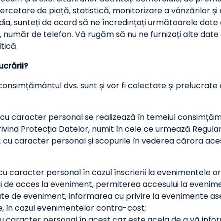
 cercetare de piață, statistică, monitorizare a vânzărilo
e media, sunteți de acord să ne încredințați următoarele d
, număr de telefon. Vă rugăm să nu ne furnizați alte date
tică.
ucrării?
onsimțământul dvs. sunt și vor fi colectate și prelucrate 
u caracter personal se realizează în temeiul consimțămân
 privind Protecția Datelor, numit în cele ce urmează Regul
 cu caracter personal și scopurile în vederea cărora aces
. cu caracter personal în cazul înscrierii la evenimentel
ui de acces la eveniment, permiterea accesului la evenime
te de eveniment, informarea cu privire la evenimente ase
re, în cazul evenimentelor contra-cost;
u caracter personal în acest caz este acela de a vă infor