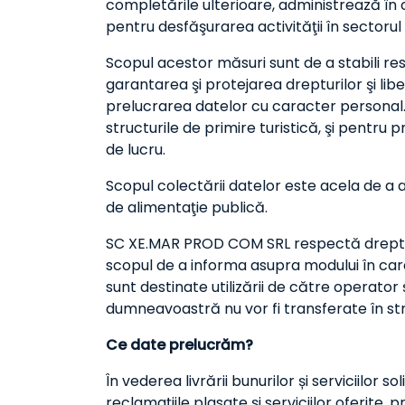
completările ulterioare, administrează în c
pentru desfăşurarea activităţii în sectorul s
Scopul acestor măsuri sunt de a stabili res
garantarea şi protejarea drepturilor şi libe
prelucrarea datelor cu caracter personal. S
structurile de primire turistică, şi pentru 
de lucru.
Scopul colectării datelor este acela de a asi
de alimentaţie publică.
SC XE.MAR PROD COM SRL respectă dreptul la
scopul de a informa asupra modului în care
sunt destinate utilizării de către operator
dumneavoastră nu vor fi transferate în str
Ce date prelucrăm?
În vederea livrării bunurilor și serviciilor s
reclamațiile plasate și serviciilor oferite, 